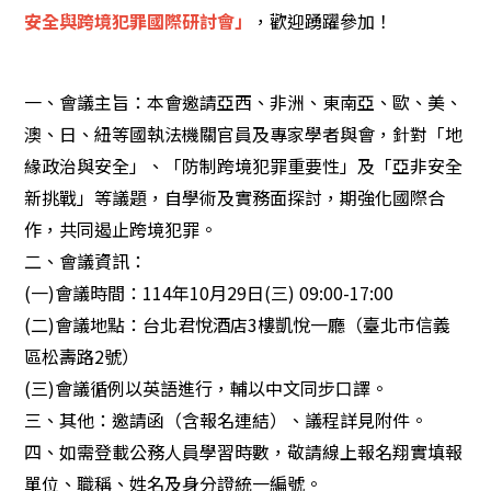
安全與跨境犯罪國際研討會」
，歡迎踴躍參加！
一、會議主旨：本會邀請亞西、非洲、東南亞、歐、美、
澳、日、紐等國執法機關官員及專家學者與會，針對「地
緣政治與安全」、「防制跨境犯罪重要性」及「亞非安全
新挑戰」等議題，自學術及實務面探討，期強化國際合
作，共同遏止跨境犯罪。
二、會議資訊：
(一)會議時間：114年10月29日(三) 09:00-17:00
(二)會議地點：台北君悅酒店3樓凱悅一廳（臺北市信義
區松壽路2號）
(三)會議循例以英語進行，輔以中文同步口譯。
三、其他：邀請函（含報名連結）、議程詳見附件。
四、如需登載公務人員學習時數，敬請線上報名翔實填報
單位、職稱、姓名及身分證統一編號。